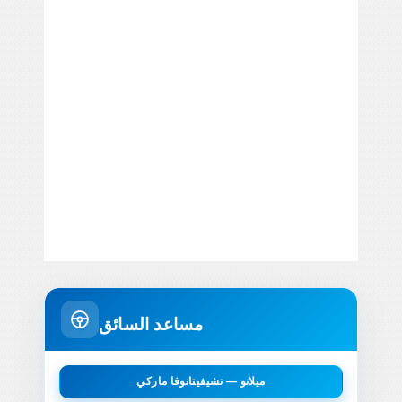
مساعد السائق
ميلانو — تشيفيتانوفا ماركي