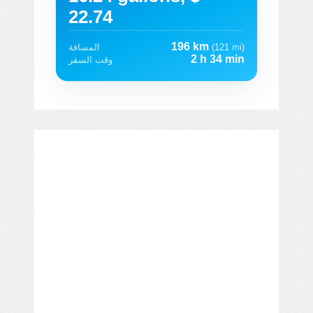
22.74
196 km
(121 mi)
المسافة
2 h 34 min
وقت السفر